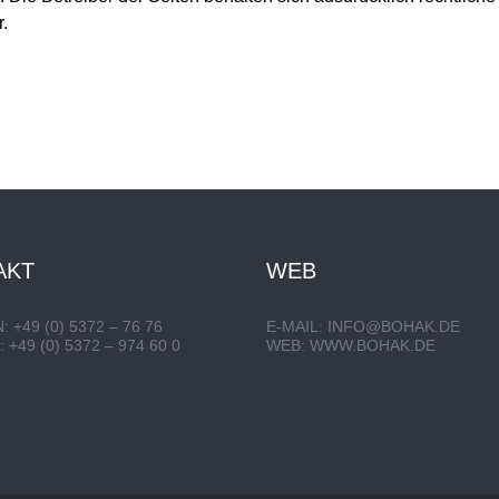
.
AKT
WEB
 +49 (0) 5372 – 76 76
E-MAIL:
INFO@BOHAK.DE
 +49 (0) 5372 – 974 60 0
WEB:
WWW.BOHAK.DE